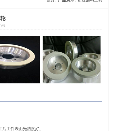
首页
/
产品展示
/
超硬磨料工具
砂轮
065
工后工件表面光洁度好。